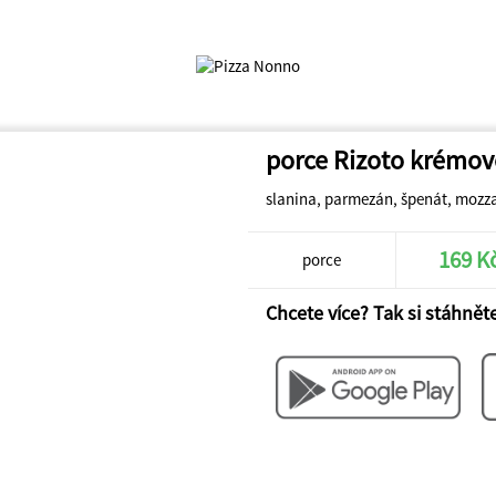
porce Rizoto krémov
slanina, parmezán, špenát, mozza
169 K
porce
Chcete více? Tak si stáhněte