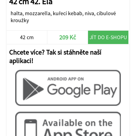
42 cm 42. Ela
halta, mozzarella, kuřecí kebab, niva, cibulové
kroužky
209 Kč
42 cm
JÍT DO E-SHOPU
Chcete více? Tak si stáhněte naší
aplikaci!